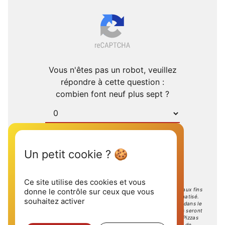
Vous n'êtes pas un robot, veuillez
répondre à cette question :
combien font neuf plus sept ?
Envoyer
Ce site utilise des cookies et vous
** Les données personnelles communiquées sont nécessaires aux fins
donne le contrôle sur ceux que vous
de vous contacter et sont enregistrées dans un fichier informatisé.
souhaitez activer
Elles sont destinées à Mille et une Pizzas et ses sous-traitants dans le
seul but de répondre à votre message. Les données collectées seront
communiquées aux seuls destinataires suivants: Mille et une Pizzas
stmasson68@laposte.net. Vous disposez de droits d’accès, de