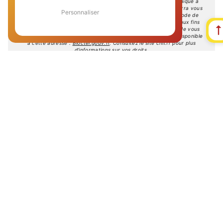
ces droits par voie postale à l'adresse ou par courrier électronique à
l'adresse stmasson68@laposte.net. Un justificatif d'identité pourra vous
Personnaliser
être demandé. Nous conservons vos données pendant la période de
prise de contact puis pendant la durée de prescription légale aux fins
probatoires et de gestion des contentieux. Vous avez le droit de vous
inscrire sur la liste d'opposition au démarchage téléphonique, disponible
à cette adresse :
Bloctel.gouv.fr
. Consultez le site cnil.fr pour plus
d’informations sur vos droits.
Nous intervenons sur ces villes
Landeronde
Vairé