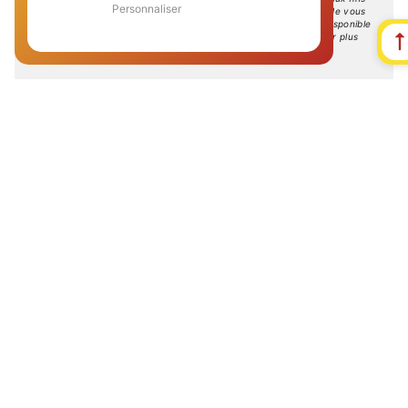
Personnaliser
probatoires et de gestion des contentieux. Vous avez le droit de vous
inscrire sur la liste d'opposition au démarchage téléphonique, disponible
à cette adresse :
Bloctel.gouv.fr
. Consultez le site cnil.fr pour plus
d’informations sur vos droits.
Nous intervenons sur ces villes
Vairé
Coëx